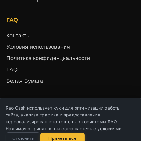
FAQ
Контакты
Условия использования
Политика конфиденциальности
FAQ
Белая Бумага
English
Русский
Deutsch
Français
Español
简体中文
हिंदी
Rao Cash использует куки для оптимизации работы
Türkçe
Português
Nederlands
Українська
сайта, анализа трафика и предоставления
персонализированного контента экосистемы RAO.
Нажимая «Принять», вы соглашаетесь с условиями.
Copyright © Rao Cash 2023-2026. Все права
Отклонить
Принять все
защищены!