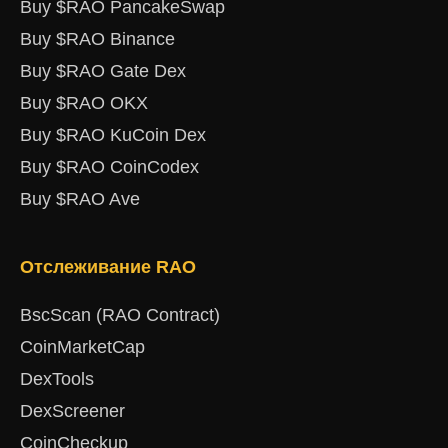
Buy $RAO PancakeSwap
Buy $RAO Binance
Buy $RAO Gate Dex
Buy $RAO OKX
Buy $RAO KuCoin Dex
Buy $RAO CoinCodex
Buy $RAO Ave
Отслеживание RAO
BscScan (RAO Contract)
CoinMarketCap
DexTools
DexScreener
CoinCheckup