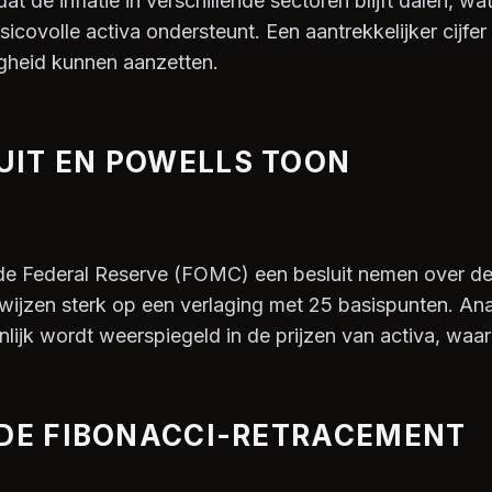
at de inflatie in verschillende sectoren blijft dalen, wa
isicovolle activa ondersteunt. Een aantrekkelijker cijfe
tigheid kunnen aanzetten.
UIT EN POWELLS TOON
e Federal Reserve (FOMC) een besluit nemen over de 
ijzen sterk op een verlaging met 25 basispunten. Ana
ienlijk wordt weerspiegeld in de prijzen van activa, waa
 DE FIBONACCI-RETRACEMENT