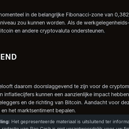
 momenteel in de belangrijke Fibonacci-zone van 0,382
niveau zou kunnen worden. Als de werkgelegenheids- en
 Bitcoin en andere cryptovaluta ondersteunen.
REND
ooft daarom doorslaggevend te zijn voor de cryptom
 inflatiecijfers kunnen een aanzienlijke impact hebbe
leggers en de richting van Bitcoin. Aandacht voor de
s en het marktsentiment bepalen.
ling:
Het gepresenteerde materiaal is uitsluitend ter inform
 redactie van Rao Cash is niet verantwoordelijk voor uw fin