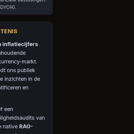
(DYOR).
RTENIS
nflatiecijfers
anhoudende
currency-markt.
dt ons publiek
 inzichten in de
tificeren en
ef een
ligheidsaudits van
e native
RAO-