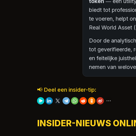
token
— een utilit
biedt tot professi
te voeren, helpt o
Real World Asset (
Door de analytisch
tot geverifieerde, 
en feitelijke juis
nemen van welove
📢 Deel een insider-tip:
INSIDER-NIEUWS ONLI