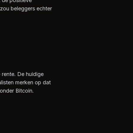
t de positieve
r zou beleggers echter
rente. De huidige
listen merken op dat
ronder Bitcoin.