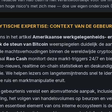
en hoge risico's met zich mee — doe uw eigen onderzoek 
YTISCHE EXPERTISE: CONTEXT VAN DE GEBEU
s in het artikel
Amerikaanse werkgelegenheids- en i
k de steun van Bitcoin
weerspiegelen duidelijk de a
 de machtsverhoudingen binnen de wereldwijde crypto
aal
Rao Cash
monitort deze markt-triggers 24/7 en bie
-nieuws, realtime on-chain statistieken en deskundige
ie. We helpen lezers om langetermijntrends snel te iden
ve ruis en marktmanipulatie eruit.
gebeurtenis vereist een alomvattende aanpak, inclusi
eling, het volgen van handelsvolumes op beurzen en vei
en essentieel element van ons interne ecosysteem is d