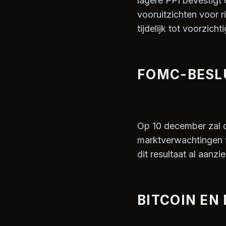
lagere PPI bevestigt d
vooruitzichten voor r
tijdelijk tot voorzich
FOMC-BESL
Op 10 december zal d
marktverwachtingen w
dit resultaat al aanz
BITCOIN EN