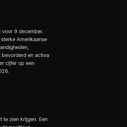
d voor 9 december.
n sterke Amerikaanse
tandigheden,
t bevorderd en activa
r cijfer op een
026.
 te zien krijgen. Een