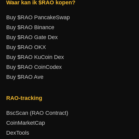
Waar kan ik $RAO kopen?
Buy $RAO PancakeSwap
Buy $RAO Binance
Buy $RAO Gate Dex
Buy $RAO OKX
Buy $RAO KuCoin Dex
Buy $RAO CoinCodex
Buy $RAO Ave
RAO-tracking
BscScan (RAO Contract)
CoinMarketCap
DexTools