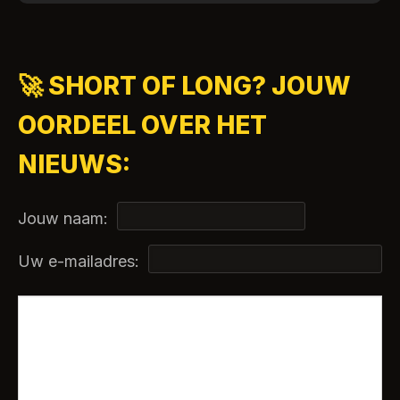
🚀 SHORT OF LONG? JOUW
OORDEEL OVER HET
NIEUWS:
Jouw naam:
Uw e-mailadres: