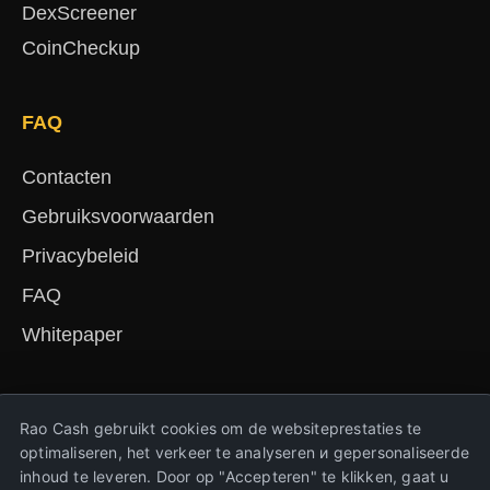
DexScreener
CoinCheckup
FAQ
Contacten
Gebruiksvoorwaarden
Privacybeleid
FAQ
Whitepaper
English
Русский
Deutsch
Français
Español
简体中文
हिंदी
Rao Cash gebruikt cookies om de websiteprestaties te
Türkçe
Português
Nederlands
Українська
optimaliseren, het verkeer te analyseren и gepersonaliseerde
inhoud te leveren. Door op "Accepteren" te klikken, gaat u