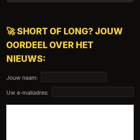
🚀 SHORT OF LONG? JOUW
OORDEEL OVER HET
NIEUWS:
Jouw naam:
Uw e-mailadres: