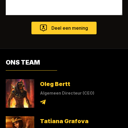
ONS TEAM
Oleg Bertt
Algemeen Directeur (CEO)
Tatiana Grafova