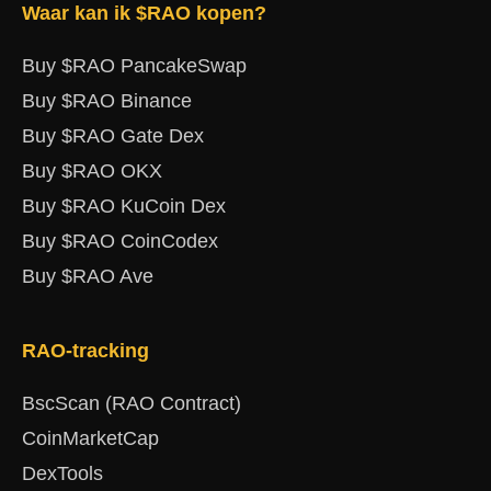
Waar kan ik $RAO kopen?
Buy $RAO PancakeSwap
Buy $RAO Binance
Buy $RAO Gate Dex
Buy $RAO OKX
Buy $RAO KuCoin Dex
Buy $RAO CoinCodex
Buy $RAO Ave
RAO-tracking
BscScan (RAO Contract)
CoinMarketCap
DexTools