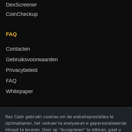
DexScreener
CoinCheckup
FAQ
Contacten
Gebruiksvoorwaarden
Privacybeleid
FAQ
Whitepaper
English
Русский
Deutsch
Français
Español
简体中文
हिंदी
Rao Cash gebruikt cookies om de websiteprestaties te
Türkçe
Português
Nederlands
Українська
optimaliseren, het verkeer te analyseren и gepersonaliseerde
inhoud te leveren. Door op "Accepteren" te klikken, gaat u