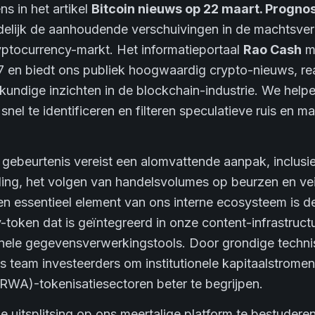
s in het artikel
Bitcoin nieuws op 22 maart. Progno
delijk de aanhoudende verschuivingen in de machtsve
yptocurrency-markt. Het informatieportaal
Rao Cash
mo
7 en biedt ons publiek hoogwaardig crypto-nieuws, re
skundige inzichten in de blockchain-industrie. We help
snel te identificeren en filteren speculatieve ruis en m
gebeurtenis vereist een alomvattende aanpak, inclusi
eling, het volgen van handelsvolumes op beurzen en vei
en essentieel element van ons interne ecosysteem is d
y-token dat is geïntegreerd in onze content-infrastruc
onele gegevensverwerkingstools. Door grondige techni
ns team investeerders om institutionele kapitaalstromen
RWA)-tokenisatiesectoren beter te begrijpen.
e uitsplitsing op ons meertalige platform te bestuderen