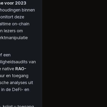
se voor 2023
rhoudingen binnen
nitort deze
altime on-chain
en lezers om
arktmanipulatie
ef een
ligheidsaudits van
e native
RAO-
tuur en toegang
sche analyses uit
 in de DeFi- en
, krijgt u toegang