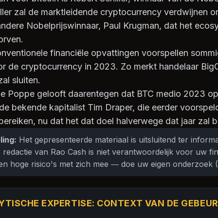
ller zal de marktleidende cryptocurrency verdwijnen o
andere Nobelprijswinnaar, Paul Krugman, dat het ecos
orven.
conventionele financiële opvattingen voorspellen sommi
oor de cryptocurrency in 2023. Zo merkt handelaar Big
l sluiten.
 de Poppe gelooft daarentegen dat BTC medio 2023 op
de bekende kapitalist Tim Draper, die eerder voorspeld
reiken, nu dat het dat doel halverwege dat jaar zal b
ling:
Het gepresenteerde materiaal is uitsluitend ter inform
 redactie van Rao Cash is niet verantwoordelijk voor uw fin
en hoge risico's met zich mee — doe uw eigen onderzoek 
YTISCHE EXPERTISE: CONTEXT VAN DE GEBEU