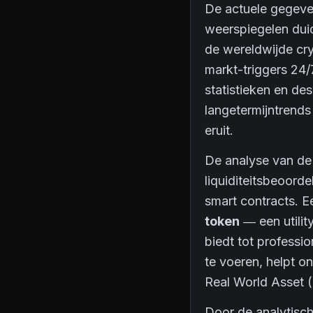
De actuele gegeven
weerspiegelen dui
de wereldwijde cr
markt-triggers 24/
statistieken en de
langetermijntrends 
eruit.
De analyse van de 
liquiditeitsbeoord
smart contracts. E
token
— een utilit
biedt tot professi
te voeren, helpt o
Real World Asset (
Door de analytisch