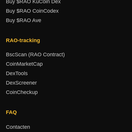
Buy $RAO KuCoin Dex
Buy $RAO CoinCodex
Buy $RAO Ave
RAO-tracking
BscScan (RAO Contract)
CoinMarketCap
DexTools
DexScreener
CoinCheckup
FAQ
Contacten