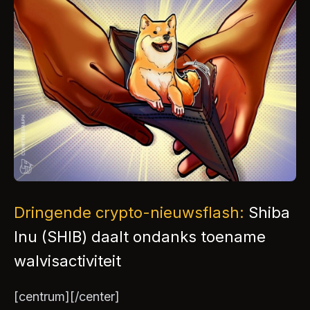
Dringende crypto-nieuwsflash:
Shiba
Inu (SHIB) daalt ondanks toename
walvisactiviteit
[centrum]
[/center]