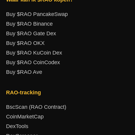
Buy $RAO PancakeSwap
Buy $RAO Binance
Buy $RAO Gate Dex
Buy $RAO OKX
Buy $RAO KuCoin Dex
Buy $RAO CoinCodex
Buy $RAO Ave
RAO-tracking
BscScan (RAO Contract)
CoinMarketCap
DexTools