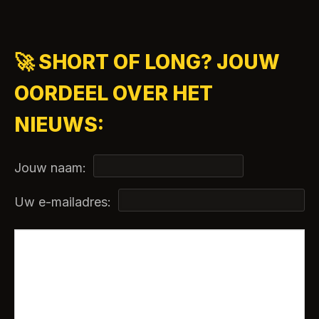
🚀 SHORT OF LONG? JOUW
OORDEEL OVER HET
NIEUWS:
Jouw naam:
Uw e-mailadres: