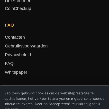
DexScreener
CoinCheckup
FAQ
Contacten
Gebruiksvoorwaarden
Privacybeleid
FAQ
Whitepaper
English
Русский
Deutsch
Français
Español
简体中文
हिंदी
Rao Cash gebruikt cookies om de websiteprestaties te
Türkçe
Português
Nederlands
Українська
optimaliseren, het verkeer te analyseren и gepersonaliseerde
inhoud te leveren. Door op "Accepteren" te klikken, gaat u