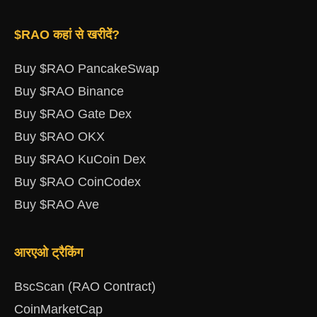
$RAO कहां से खरीदें?
Buy $RAO PancakeSwap
Buy $RAO Binance
Buy $RAO Gate Dex
Buy $RAO OKX
Buy $RAO KuCoin Dex
Buy $RAO CoinCodex
Buy $RAO Ave
आरएओ ट्रैकिंग
BscScan (RAO Contract)
CoinMarketCap