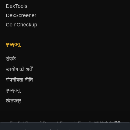
DexTools
DexScreener
CoinCheckup
एफएक्यू
संपर्क
उपयोग की शर्तें
गोपनीयता नीति
एफएक्यू
श्वेतपत्र
English
Русский
Deutsch
Français
Español
简体中文
हिंदी