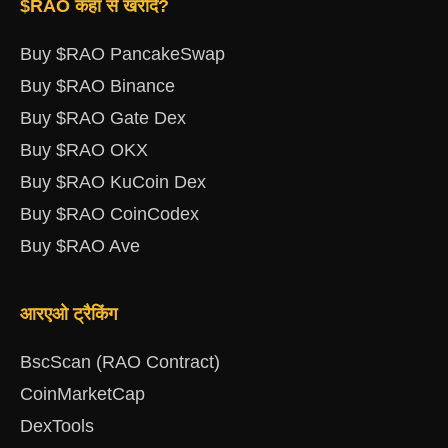
$RAO कहां से खरीदें?
Buy $RAO PancakeSwap
Buy $RAO Binance
Buy $RAO Gate Dex
Buy $RAO OKX
Buy $RAO KuCoin Dex
Buy $RAO CoinCodex
Buy $RAO Ave
आरएओ ट्रैकिंग
BscScan (RAO Contract)
CoinMarketCap
DexTools