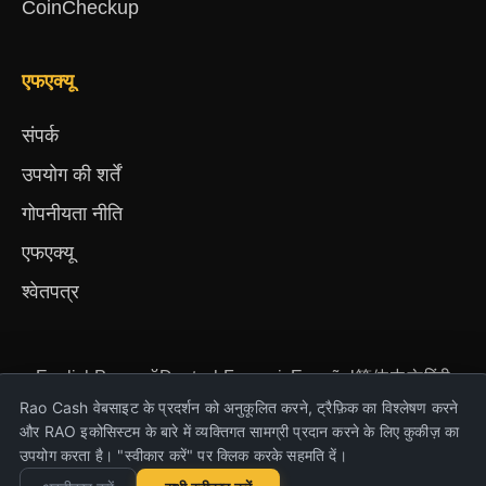
CoinCheckup
एफएक्यू
संपर्क
उपयोग की शर्तें
गोपनीयता नीति
एफएक्यू
श्वेतपत्र
English
Русский
Deutsch
Français
Español
简体中文
हिंदी
Türkçe
Português
Nederlands
Українська
Rao Cash वेबसाइट के प्रदर्शन को अनुकूलित करने, ट्रैफ़िक का विश्लेषण करने
और RAO इकोसिस्टम के बारे में व्यक्तिगत सामग्री प्रदान करने के लिए कुकीज़ का
उपयोग करता है। "स्वीकार करें" पर क्लिक करके सहमति दें।
कॉपीराइट और $ Rao Cash 2023-2026। सभी अधिकार