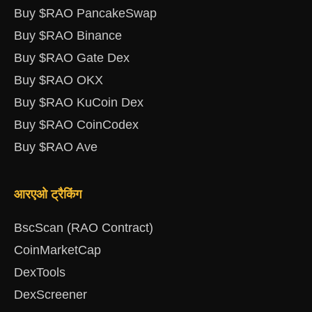
Buy $RAO PancakeSwap
Buy $RAO Binance
Buy $RAO Gate Dex
Buy $RAO OKX
Buy $RAO KuCoin Dex
Buy $RAO CoinCodex
Buy $RAO Ave
आरएओ ट्रैकिंग
BscScan (RAO Contract)
CoinMarketCap
DexTools
DexScreener