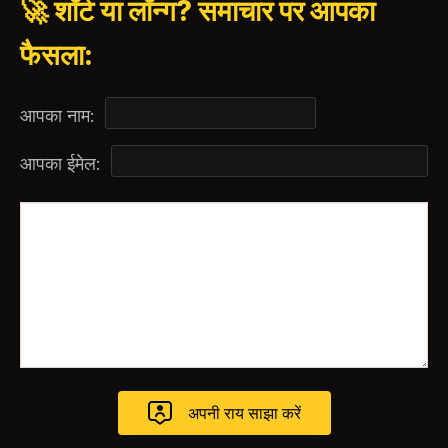
🚀 शॉर्ट या लॉन्ग? समाचार पर आपका
फैसला:
आपका नाम:
आपका ईमेल: