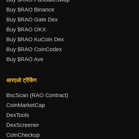
Buy $RAO Binance
Buy $RAO Gate Dex
Buy $RAO OKX
Buy $RAO KuCoin Dex
Buy $RAO CoinCodex
Buy $RAO Ave
आरएओ ट्रैकिंग
BscScan (RAO Contract)
CoinMarketCap
DexTools
DexScreener
CoinCheckup