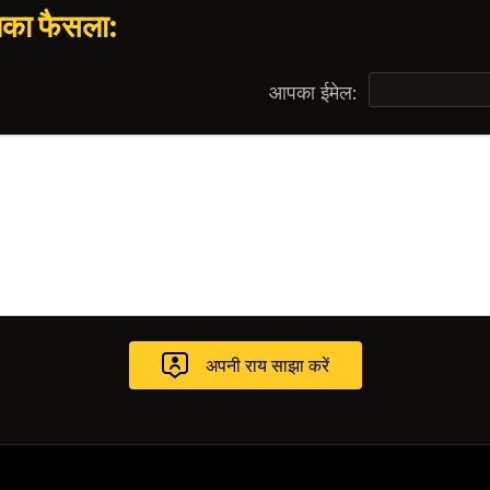
पका फैसला:
आपका ईमेल: